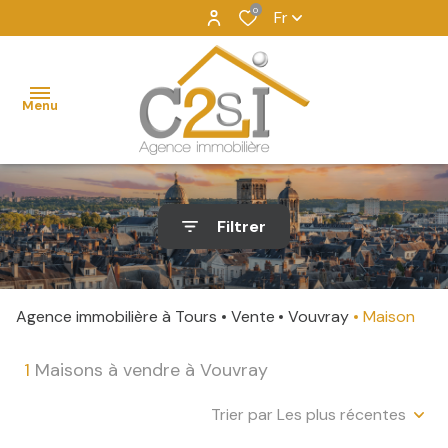
0
Fr
Menu
accueil
Filtrer
acheter
vendre
Agence immobilière à Tours
Vente
Vouvray
Maison
louer
1
Maisons à vendre à Vouvray
dossierfacile
Trier par Les plus récentes
gestion