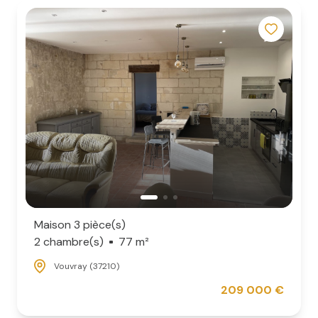
locative
vente
en
viager
équipe
recrutement
contact
Maison 3 pièce(s)
2 chambre(s)
77 m²
Vouvray (37210)
209 000 €