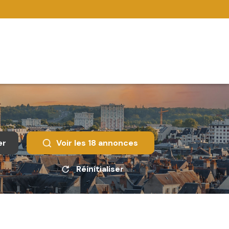
er
Voir les
18
annonces
Réinitialiser