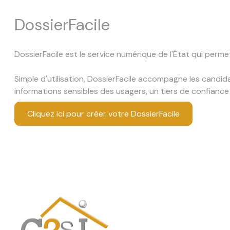
locative
DossierFacile
vente
en
DossierFacile est le service numérique de l'État qui perme
viager
équipe
Simple d'utilisation, DossierFacile accompagne les candidat
informations sensibles des usagers, un tiers de confiance
recrutement
Cliquez ici pour créer votre DossierFacile
contact