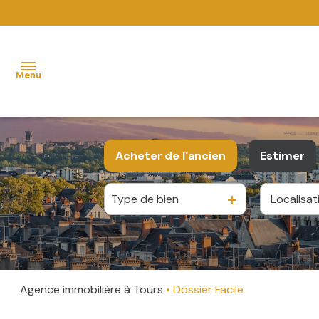
Menu
accueil
Acheter
de l'ancien
Estimer
acheter
Type de bien
De l'ancien
vendre
louer
dossierfacile
Agence immobilière à Tours
Dossier Facile
gestion