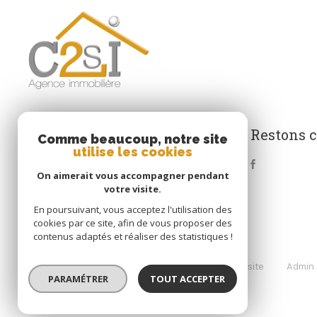
Restons 
C2SI
Comme beaucoup, notre site
utilise les cookies
0247429014
On aimerait vous accompagner pendant
contact@c2s-immo.com
votre visite.
23 RUE DU HAINAUT
En poursuivant, vous acceptez l'utilisation des
37100 TOURS
cookies par ce site, afin de vous proposer des
contenus adaptés et réaliser des statistiques !
Nos partenaires
Mentions légales
Plan du site
Admin
PARAMÉTRER
TOUT ACCEPTER
© 2026 | Tous droits réservés