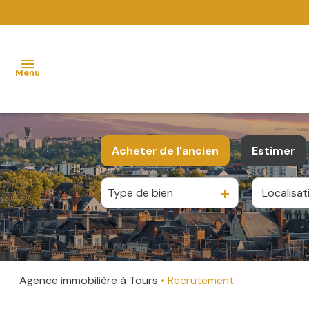
Menu
accueil
Acheter
de l'ancien
Estimer
acheter
Type de bien
De l'ancien
vendre
louer
dossierfacile
Agence immobilière à Tours
Recrutement
gestion