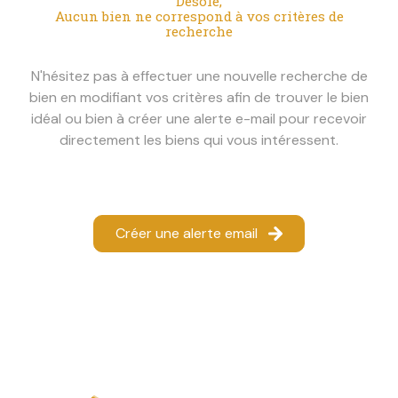
Désolé,
locative
Aucun bien ne correspond à vos critères de
recherche
vente
en
N'hésitez pas à effectuer une nouvelle recherche de
viager
bien en modifiant vos critères afin de trouver le bien
idéal ou bien à créer une alerte e-mail pour recevoir
équipe
directement les biens qui vous intéressent.
recrutement
contact
Créer une alerte email