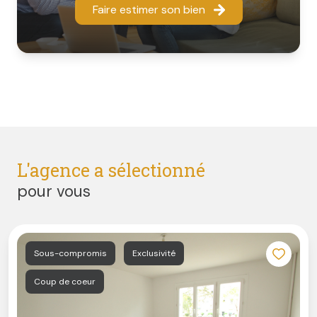
Faire estimer son bien
l’agence située
23 rue du Hainaut, 37100 Tours
.
Notre équipe vous accueille et vous conseille avec
disponibilité, discrétion et professionnalisme, afin de
donner à votre projet immobilier toute la clarté et la
sérénité qu’il mérite.
L'agence a sélectionné
pour vous
Sous-compromis
Exclusivité
Coup de coeur