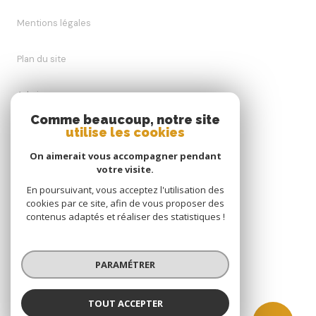
Mentions légales
Plan du site
Admin
Comme beaucoup, notre site
utilise les cookies
Nos honoraires
On aimerait vous accompagner pendant
Politique RGPD
votre visite.
En poursuivant, vous acceptez l'utilisation des
cookies par ce site, afin de vous proposer des
Cookies
contenus adaptés et réaliser des statistiques !
© 2026 | Tous droits réservés
PARAMÉTRER
Réalisé par
TOUT ACCEPTER